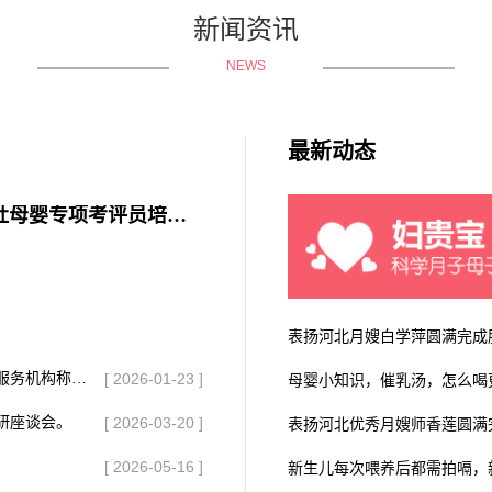
新闻资讯
NEWS
最新动态
妇贵宝参加人社母婴专项考评员培训班
表扬河北月嫂白学萍圆满完成
喜讯，妇贵宝荣获全国妇联评选的全国三星级巾帼家政服务机构称号！
[ 2026-01-23 ]
母婴小知识，催乳汤，怎么喝
研座谈会。
[ 2026-03-20 ]
表扬河北优秀月嫂师香莲圆满完
[ 2026-05-16 ]
新生儿每次喂养后都需拍嗝，