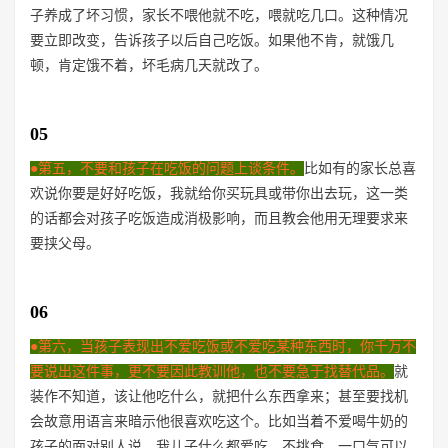
子养成了坏习惯，家长不喂他就不吃，喂就吃几口。这种情况
要立即改变，告诉孩子以后自己吃饭。如果他不肯，就饿几
顿，肯定饿不着，坏毛病几天就改了。
05
●第五，不要和孩子在吃饭的问题上谈条件。
比如有的家长总喜
欢说你要是好好吃饭，我就给你买玩具或带你出去玩，这一类
的话都会对孩子吃饭造成消极影响，而且教会他用无理要求来
要挟父母。
06
●第六，当孩子表现出不爱吃饭或不爱吃某种东西时，你千万不
要说出这件事，更不要因此教训他，也不要急于找替代品。
就
装作不知道，该让他吃什么，就把什么东西拿来；甚至要找机
会故意用语言来暗示他很喜欢吃这个。比如当着不爱喝牛奶的
孩子的面对别人说，我儿子什么都爱吃，不挑食，一口气可以