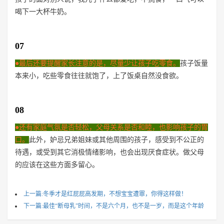
喝下一大杯牛奶。
07
●最后还要提醒家长注意的是，尽量少让孩子吃零食。
孩子饭量
本来小，吃些零食往往就饱了，上了饭桌自然没食欲。
08
●还有家庭气氛是否轻松，父母关系是否和睦，也影响孩子的胃
口。
此外，妒忌兄弟姐妹或其他周围的孩子，感受到不公正的
待遇，或受到其它消极情绪影响，也会出现厌食症状。做父母
的应该在这些方面多留心。
上一篇:冬季才是红屁屁高发期，不想宝宝遭罪，你得这样做！
下一篇:最佳“断母乳”时间，不是六个月，也不是一岁，而是这个年龄