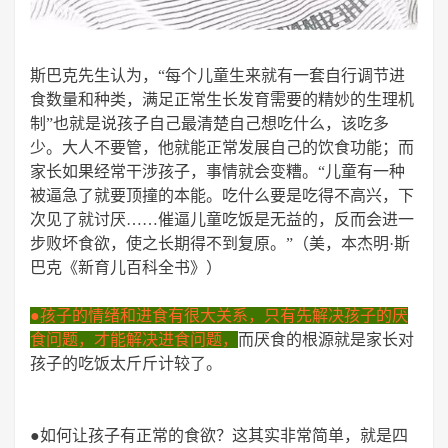
斯巴克先生认为，“ 每个儿童生来就有一套自行调节进
食数量和种类，满足正常生长发育需要的精妙的生理机
制”也就是说孩子自己最清楚自己想吃什么，该吃多
少。
大人不要管，他就能正常发展自己的饮食功能；
而
家长如果经常干涉孩子，事情就会变糟。
“儿童有一种
被逼急了就要顶撞的本能。
吃什么要是吃得不高兴，下
次见了就讨厌……催逼儿童吃饭是无益的，反而会进一
步败坏食欲，使之长期得不到复原。
”（美，本杰明·斯
巴克《新育儿百科全书》）
●孩子的情绪和进食有很大关系，只有先解决孩子的厌
食问题，才能解决进食问题，
而厌食的根源就是家长对
孩子的吃饭太斤斤计较了。
●如何让孩子有正常的食欲？
这其实非常简单，就是四