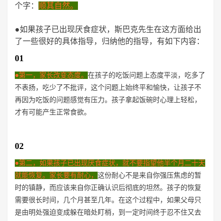
个字：
顺其自然。
●如果孩子已出现厌食症状，斯巴克先生在这方面给出
了一些很好的具体指导，归纳他的指导，有如下内容：
01
●第一，家长 改变态度。
在孩子的吃饭问题上态度平淡，吃多了
不表扬，吃少了不批评，这个问题上始终平和愉快，让孩子不
再因为吃饭的问题感觉有压力。孩子拿起饭碗时心理上轻松，
才有可能产生正常食欲。
02
●第二，如果孩子已出现厌食症状，就不要指望他半个月二十天
就能恢复。家长要有耐心，
这份耐心不是来自你强压焦虑的暂
时的镇静，而应该来自你正确认识后彻底的坦然。孩子的恢复
需要很长时间，几个月甚至几年。在这个过程中，如果父母只
是由明处强迫变成躲在暗处盯梢，到一定时间终于忍不住又去