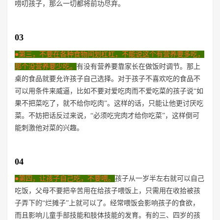
唠叨孩子，那么一切都将前功尽弃。
03
●第三，不要在各种食物间划杠杠，不能说这个有营养要多吃，
那个没营养要少吃。
有没有营养要靠家长在做饭时调节。那上
桌的食品就要允许孩子自己选择。对于孩子不喜欢吃的食品不
可以用条件来威逼，比如不要对爱吃肉而不爱吃菜的孩子说“如
果不把菜吃了，就不给你吃肉”。这样的话，只能让他更讨厌吃
菜。不妨把话反过来说，“必须吃完肉才给你吃菜”，这样倒可
能刺激他对菜的兴趣。
04
●第四，让孩子自己吃，不要喂。
孩子从一岁半左右就可以自己
吃饭，父母不要把辛苦用在给孩子喂饭上，只需用在收拾被孩
子弄下的“烂摊子”上就可以了。经常喂饭会影响孩子的食欲，
而且影响儿童手部技能和肢体技能的发育。有的三、四岁的孩